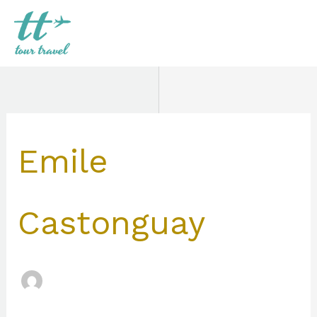
Aller
au
contenu
Rechercher :
Emile
Castonguay