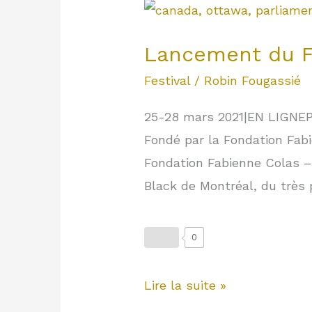
Lancement
du
Lancement du F
FESTIVAL
DU
Festival
/
Robin Fougassié
FILM
25-28 mars 2021|EN LIGNE
BLACK
Fondé par la Fondation Fab
D’OTTAWA
Fondation Fabienne Colas – 
–
Black de Montréal, du très 
#OBFF21
0
Lire la suite »